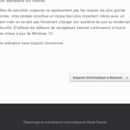
rs ordinateurs sur internet.
ailles de sécurités majeures ne représentent pas les risques les plus grands
licités, sites piratés constitue un risque bien plus important même avec un
écent mais on ne doit pas forcément changer son système du jour au lendemai
curité. D’ailleurs les éditeurs de navigateurs internet continueront à fournir
n des mises à jour de Windows 10.
e ordinateur sera toujours fonctionnel.
Support informatique à distance
→
Dépannage et maintenance informatique en Haute-Savoie