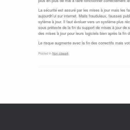
plus en plus de mal à faire fonctionner correctement leu
La sécurité est assuré par les mises à jour mais les f
aujourdh’ui sur internet. Mails frauduleux, fausses pub
sytème à jour. Il faut évoluer vers un système plus r
sous prétexte de la fin du support de mises à jour de sé
des mises à jour pour leurs logiciels bien après la fi
Le risque augmente avec la fin des correctifs mais votr
Posted in
Non classé
.
Post navigation