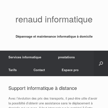
Skip
to
content
renaud informatique
Dépannage et maintenance informatique à domicile
Services informatique
prestations
Tarifs
Contact
Espace pro
Support informatique à distance
Avec l’évolution des prix des transports, il peut-être utile d’avoir
la possiblité d’obtenir une assistance sans le déplacement à
domicile qui va avec. Il faut intervenir sur le matériel ? Cette