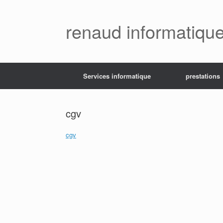
Skip
to
content
renaud informatiqu
Services informatique
prestations
cgv
cgv