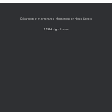
Dépannage et maintenance informatique en Haute-Savoie
A
SiteOrigin
Theme