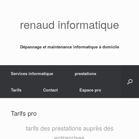
Skip
to
content
renaud informatique
Dépannage et maintenance informatique à domicile
Services informatique
prestations
Tarifs
Contact
Espace pro
Tarifs pro
tarifs des prestations auprès des
entreprises